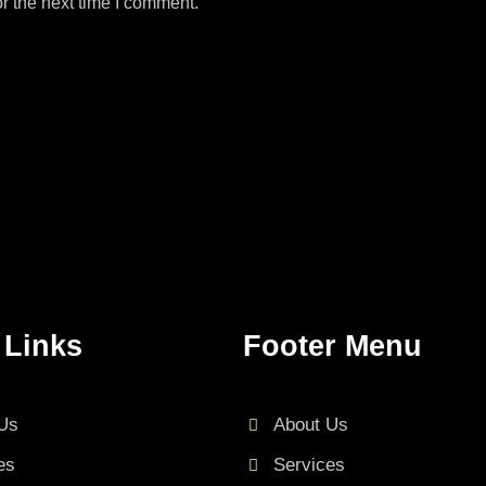
r the next time I comment.
 Links
Footer Menu
Us
About Us
es
Services