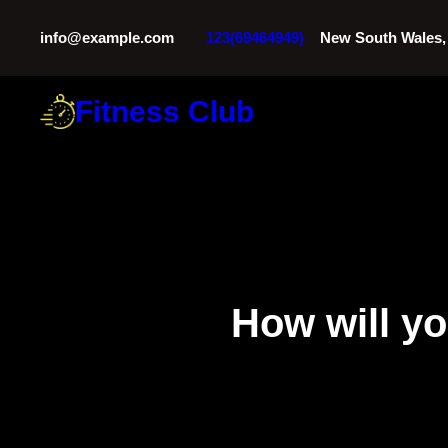
Skip
info@example.com
123(69464949)
New South Wales, 
to
content
Fitness Club
How will y