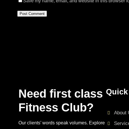
Save my name, email, and website in this browser fo
Need first class
Quick
Fitness Club?
About 
Our clients’ words speak volumes. Explore
Servic