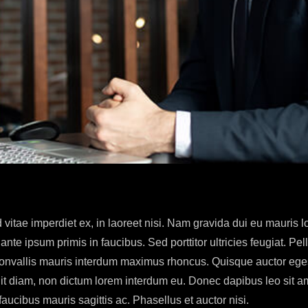
itae imperdiet ex, in laoreet nisi. Nam gravida dui eu mauris lob
nte ipsum primis in faucibus. Sed porttitor ultricies feugiat. P
convallis mauris interdum maximus rhoncus. Quisque auctor eg
landit diam, non dictum lorem interdum eu. Donec dapibus leo si
ucibus mauris sagittis ac. Phasellus et auctor nisi.