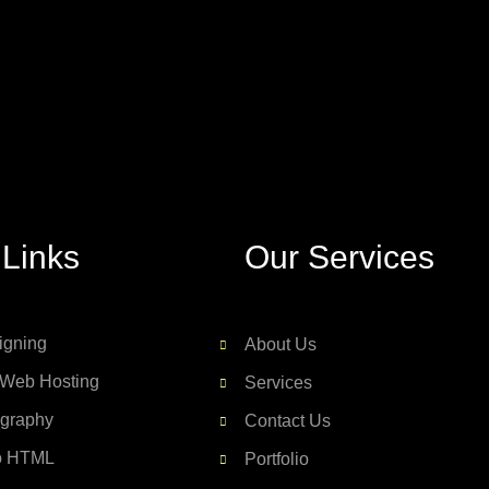
 Links
Our Services
igning
About Us
Web Hosting
Services
ography
Contact Us
o HTML
Portfolio