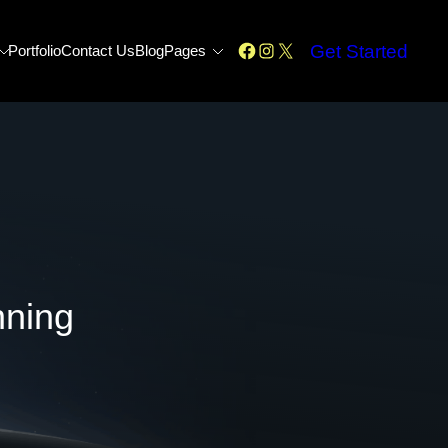
Facebook
Instagram
X
Get Started
Portfolio
Contact Us
Blog
Pages
nning