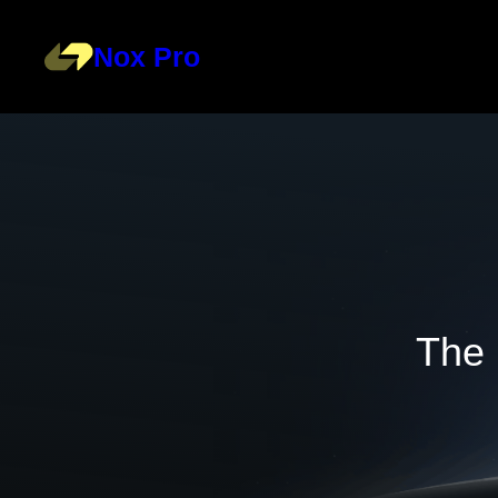
Skip
Nox Pro
to
content
The 