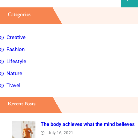
e
a
Categories
r
c
Creative
h
Fashion
Lifestyle
Nature
Travel
Recent Posts
The body achieves what the mind believes
July 16, 2021